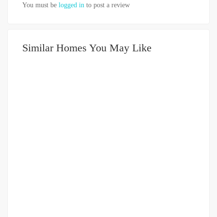
You must be
logged in
to post a review
Similar Homes You May Like
DIJUAL
500-750JUTA
Rumah Jalan Brigjend Katamso