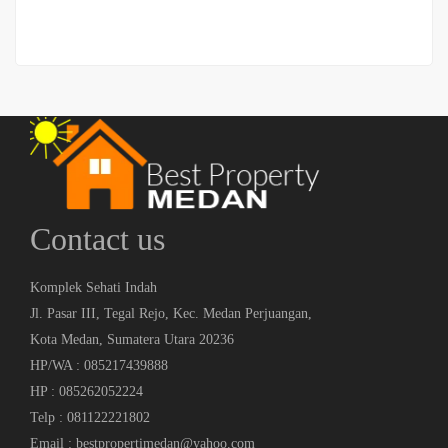
Contact us
Komplek Sehati Indah
Jl. Pasar III, Tegal Rejo, Kec. Medan Perjuangan,
Kota Medan, Sumatera Utara 20236
HP/WA : 085217439888
HP : 085262052224
Telp : 081122221802
Email : bestpropertimedan@yahoo.com