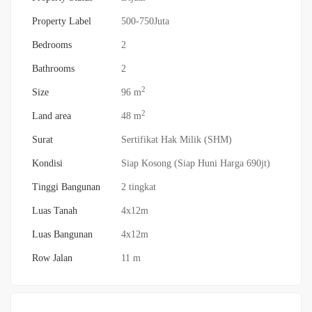
Property Label
500-750Juta
Bedrooms
2
Bathrooms
2
2
Size
96 m
2
Land area
48 m
Surat
Sertifikat Hak Milik (SHM)
Kondisi
Siap Kosong (Siap Huni Harga 690jt)
Tinggi Bangunan
2 tingkat
Luas Tanah
4x12m
Luas Bangunan
4x12m
Row Jalan
11 m