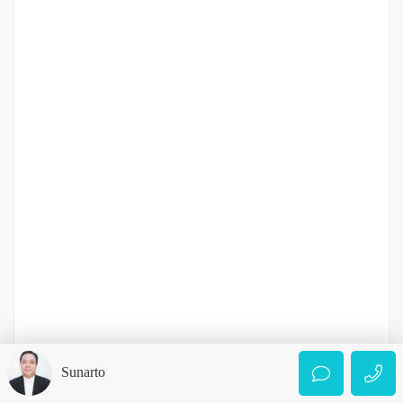
Rumah Petak Siap Huni di Krakatau Harga Terjangkau
– Jalan Pelita 5
Jalan Pelita 5
Rp.550,000,000
/ Nego
2
2 Br
1 Ba
76 m
DIJUAL
2-3.5 MILIAR
Sunarto