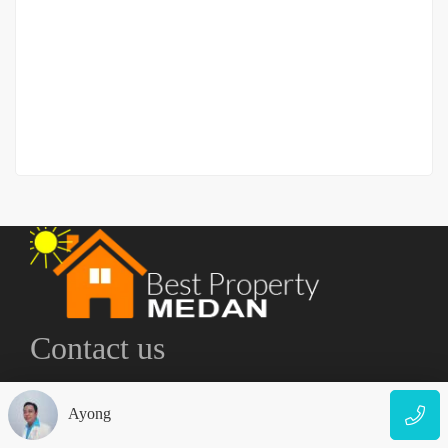
Komplek Mentari Abadi
Jalan Taduan
Rp.750,000,000
/ Nego
2
2 Br
2 Ba
108 m
Contact us
Komplek Sehati Indah
Ayong
Jl. Pasar III, Tegal Rejo, Kec. Medan Perjuangan,