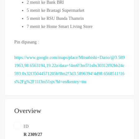
2 menit ke Bank BRI
5 menit ke Brastagi Supermarket
5 menit ke RSU Bunda Thamrin
7 menit ke Home Smart Living Store
Pin dipasang :
https://www.google.com/maps/place/Mitsubishi+Dario/@3.589
1963,98.6563194,19.22z/data=!4m6!3m5!1s0x30312f92bb24c
593:0x32f35044571205b!8m2!3d3.5896394!4d98.6568511!16
s%2Fg%2F11l3m51sjx?hl=en&entry=ttu
Overview
ID
R 2309/27