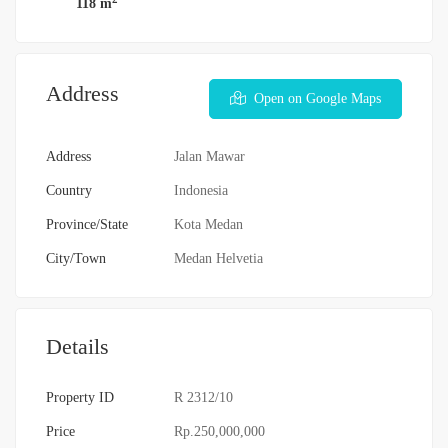
118 m
Address
Open on Google Maps
Address
Jalan Mawar
Country
Indonesia
Province/State
Kota Medan
City/Town
Medan Helvetia
Details
Property ID
R 2312/10
Price
Rp.250,000,000