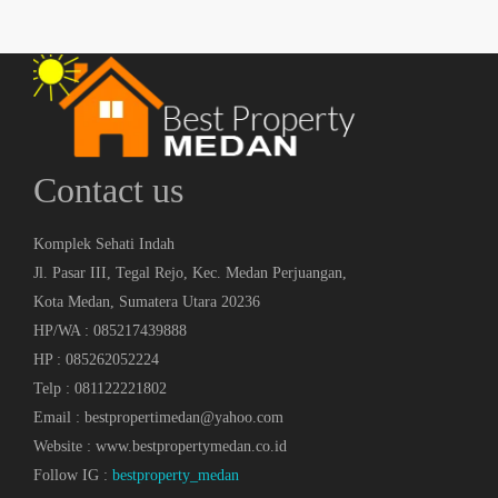
Contact us
Komplek Sehati Indah
Jl. Pasar III, Tegal Rejo, Kec. Medan Perjuangan,
Kota Medan, Sumatera Utara 20236
HP/WA : 085217439888
HP : 085262052224
Telp : 081122221802
Email : bestpropertimedan@yahoo.com
Website : www.bestpropertymedan.co.id
Follow IG :
bestproperty_medan