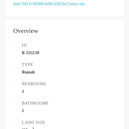
8m2!3d3.6136386!4d98.6365341?entry=ttu
Overview
ID
R 2312/10
TYPE
Rumah
BEDROOMS
2
BATHROOMS
1
LAND SIZE
2