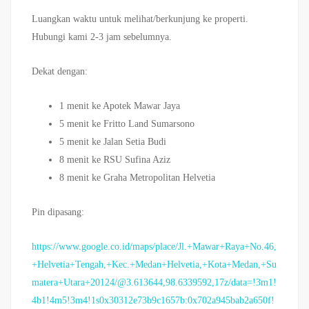
Luangkan waktu untuk melihat/berkunjung ke properti.
Hubungi kami 2-3 jam sebelumnya.
Dekat dengan:
1 menit ke Apotek Mawar Jaya
5 menit ke Fritto Land Sumarsono
5 menit ke Jalan Setia Budi
8 menit ke RSU Sufina Aziz
8 menit ke Graha Metropolitan Helvetia
Pin dipasang:
https://www.google.co.id/maps/place/Jl.+Mawar+Raya+No.46,
+Helvetia+Tengah,+Kec.+Medan+Helvetia,+Kota+Medan,+Su
matera+Utara+20124/@3.613644,98.6339592,17z/data=!3m1!
4b1!4m5!3m4!1s0x30312e73b9c1657b:0x702a945bab2a650f!