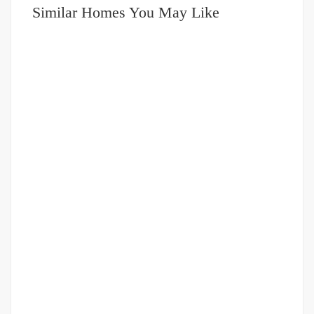
Similar Homes You May Like
DIJUAL
1-2 MILIAR
Rumah dan Tanah Belakang Jalan Marelan ( Komplek )
Jalan MArelan
Rp.1,500,000,000
/ Nego
2
2 Br
1 Ba
1,584 m