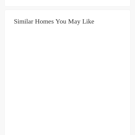
Similar Homes You May Like
DIJUAL
751-999JUTA
Villa Mewah Daerah Helvetia Timur Jalan Persatuan (
Masuk Komplek )