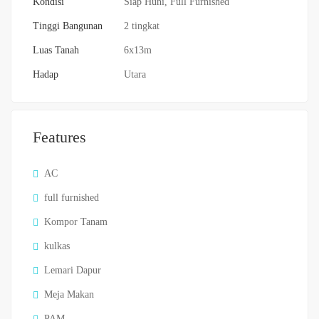
Kondisi
Siap Huni, Full Furnished
Tinggi Bangunan
2 tingkat
Luas Tanah
6x13m
Hadap
Utara
Features
AC
full furnished
Kompor Tanam
kulkas
Lemari Dapur
Meja Makan
PAM