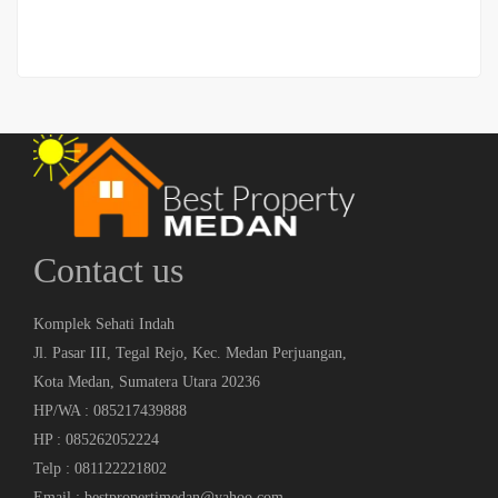
Contact us
Komplek Sehati Indah
Jl. Pasar III, Tegal Rejo, Kec. Medan Perjuangan,
Kota Medan, Sumatera Utara 20236
HP/WA : 085217439888
HP : 085262052224
Telp : 081122221802
Email : bestpropertimedan@yahoo.com