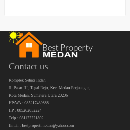
Contact us
Komplek Sehati Indah
Jl. Pasar III, Tegal Rejo, Kec. Medan Perjuangan,
Kota Medan, Sumatera Utara 20236
HP/WA : 085217439888
HP : 085262052224
Telp : 081122221802
Email : bestpropertimedan@yahoo.com