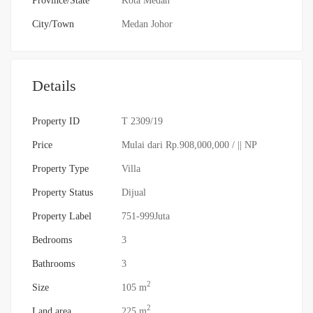
Province/State
Kota Medan
City/Town
Medan Johor
Details
Property ID
T 2309/19
Price
Mulai dari
Rp.908,000,000
/ || NP
Property Type
Villa
Property Status
Dijual
Property Label
751-999Juta
Bedrooms
3
Bathrooms
3
2
Size
105 m
2
Land area
225 m