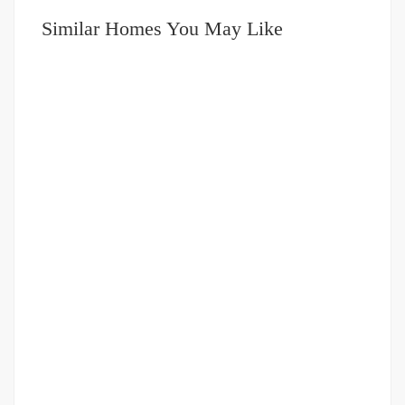
Similar Homes You May Like
DIJUAL
751-999JUTA
Rumah Double Decker Komplek Takapuna Residence
(Graha Metropolitan)
jalan kapten sumarsono
Rp.745,000,000
/ Nego