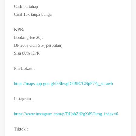
Cash bertahap
Cicil 15x tanpa bunga
KPR:
Booking fee 20jt
DP 20% cicil 5 x( perbulan)
Sisa 80% KPR
Pin Lokasi :
https://maps.app.goo.gl/i3SbwgD5f9R7GNpP7?g_st=awb
Instagram :
https://www.instagram.com/p/DUphZd2gXd9/?img_index=6
Tiktok :