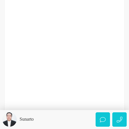
Villa Murah Daerah Krakatau Ujung
Jalan Pendidikan
Rp.2,043,243,000
2
3 Br
3 Ba
245 m
DIJUAL
3.5-5 MILIAR
Sunarto