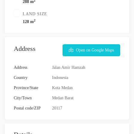
2
288 m
LAND SIZE
2
128 m
Address
Open on Google Maps
Address
Jalan Amir Hamzah
Country
Indonesia
Province/State
Kota Medan
City/Town
Medan Barat
Postal code/ZIP
20117