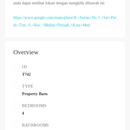
anda dapat melihat lokasi dengan mengklik dibawah ini
https://www.google.com/maps/place/Jl.+Surau+No.5,+Sei+Put
ih+Tim.+I,+Kec.+Medan+Petisah,+Kota+Med
Overview
ID
T742
TYPE
Property Baru
BEDROOMS
4
BATHROOMS