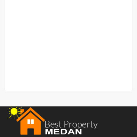
Ruko Jalan Ibrahim Umar
Jalan Ibrahim Umar
Rp.900,000,000
/ nego sampai jadi
2
192 m