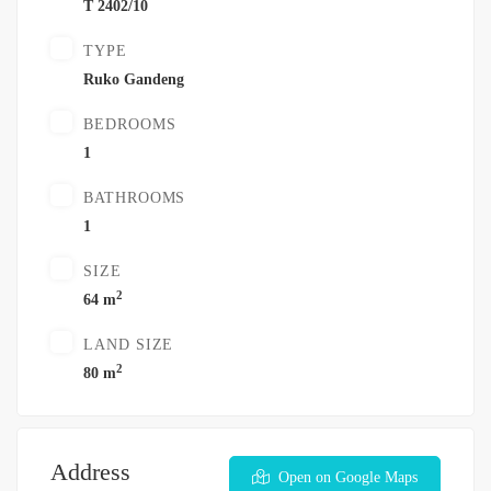
T 2402/10
TYPE
Ruko Gandeng
BEDROOMS
1
BATHROOMS
1
SIZE
2
64 m
LAND SIZE
2
80 m
Address
Open on Google Maps