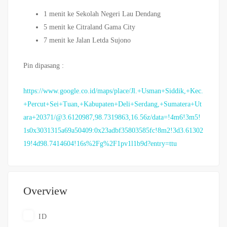
1 menit ke Sekolah Negeri Lau Dendang
5 menit ke Citraland Gama City
7 menit ke Jalan Letda Sujono
Pin dipasang :
https://www.google.co.id/maps/place/Jl.+Usman+Siddik,+Kec.
+Percut+Sei+Tuan,+Kabupaten+Deli+Serdang,+Sumatera+Ut
ara+20371/@3.6120987,98.7319863,16.56z/data=!4m6!3m5!
1s0x3031315a69a50409:0x23adbf35803585fc!8m2!3d3.61302
19!4d98.7414604!16s%2Fg%2F1pv1l1b9d?entry=ttu
Overview
ID