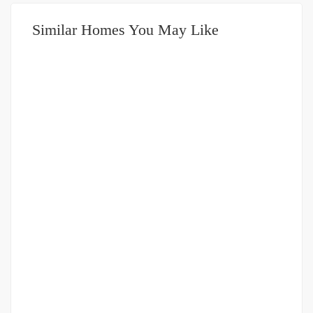
Similar Homes You May Like
DIJUAL
2-3.5 MILIAR
Ruko Gandeng Jalan Karya Dame (Sei Agul)
Jaan Kary Dame daerah Sei Agul
Rp.2,600,000,000
/ Nego sampai jadi