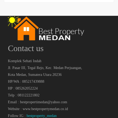
Contact us
Komplek Sehati Indah
Jl. Pasar III, Tegal Rejo, Kec. Medan Perjuangan,
Kota Medan, Sumatera Utara 20236
HP/WA : 085217439888
HP : 085262052224
Telp : 081122221802
Email : bestpropertimedan@yahoo.com
Website : www.bestpropertymedan.co.id
Follow IG :
bestproperty_medan