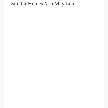
Similar Homes You May Like
DIJUAL
DIBAWAH 500JUTA
Ruko Harga Terjangkau daerah Martubung (Jalan Jaring
Raya)
Jalan Jaring Raya
Rp.485,000,000
/ Nego