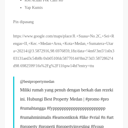
RM Acuan Pek Cam Ke
Yap Kumis
Pin dipasang
https://www.google.com/maps/place/Jl.+Suasa+No.2C,+Sei+R
engas+II,+Kec.+Medan+Area,+Kota+Medan,+Sumatera+Utar
a+20214/@3.5872916,98.6976859,18z/data=!4m6!3m5!1s0x3
03131aed3c54b8b:0xb0510fdc58770144!8m2!3d3.5872862!4
d98.6982599!16s%2Fg%2F11fqsw14hf?entry=ttu
@bestpropertymedan
Miliki rumah yang penuh dengan berkah dan rezeki
ini. Hubungi Best Property Medan |
#promo
#pro
#rumahtangga
#fyppppppppppppppppppppppp
#rumahminimalis
#learnontiktok
#like
#vrial
#n
#art
#property
#properti
#propertyinvesting
#fyoup