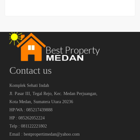
Contact us
Komplek Sehati Indah
Jl. Pasar III, Tegal Rejo, Kec. Medan Perjuangan,
Kota Medan, Sumatera Utara 20236
HP/WA : 085217439888
HP : 085262052224
Telp : 081122221802
Email : bestpropertimedan@yahoo.com