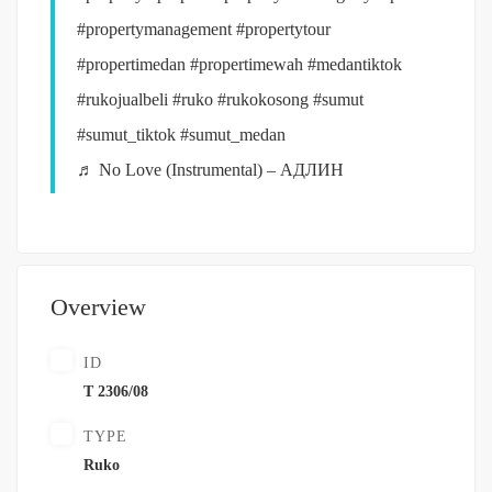
#propertymanagement
#propertytour
#propertimedan
#propertimewah
#medantiktok
#rukojualbeli
#ruko
#rukokosong
#sumut
#sumut_tiktok
#sumut_medan
♬ No Love (Instrumental) – АДЛИН
Overview
ID
T 2306/08
TYPE
Ruko