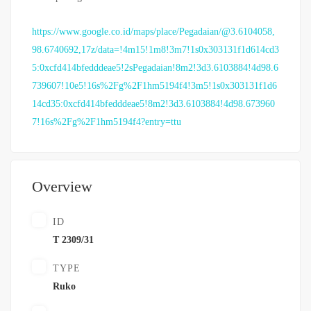
https://www.google.co.id/maps/place/Pegadaian/@3.6104058,
98.6740692,17z/data=!4m15!1m8!3m7!1s0x303131f1d614cd3
5:0xcfd414bfedddeae5!2sPegadaian!8m2!3d3.6103884!4d98.6
739607!10e5!16s%2Fg%2F1hm5194f4!3m5!1s0x303131f1d6
14cd35:0xcfd414bfedddeae5!8m2!3d3.6103884!4d98.673960
7!16s%2Fg%2F1hm5194f4?entry=ttu
Overview
ID
T 2309/31
TYPE
Ruko