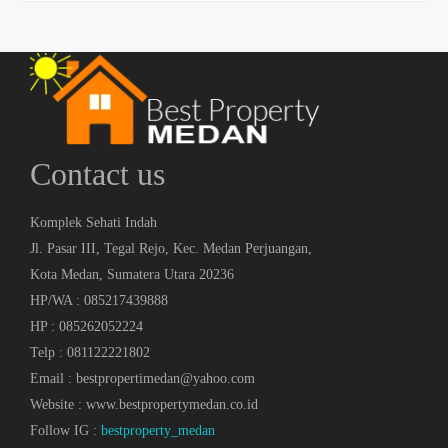
Contact us
Komplek Sehati Indah
Jl. Pasar III, Tegal Rejo, Kec. Medan Perjuangan,
Kota Medan, Sumatera Utara 20236
HP/WA : 085217439888
HP : 085262052224
Telp : 081122221802
Email : bestpropertimedan@yahoo.com
Website : www.bestpropertymedan.co.id
Follow IG :
bestproperty_medan