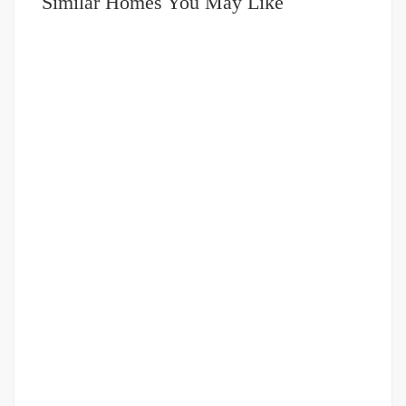
Similar Homes You May Like
DIJUAL
1-2 MILIAR
Ruko Strategis Jalan Karya
Jalan Karya
Rp.1,400,000,000
/ Nego
2
192 m