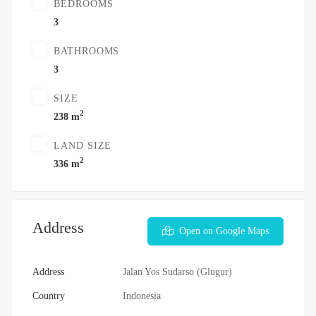
BEDROOMS
3
BATHROOMS
3
SIZE
2
238 m
LAND SIZE
2
336 m
Address
Open on Google Maps
Address
Jalan Yos Sudarso (Glugur)
Country
Indonesia