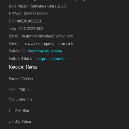
Kota Medan, Sumatera Utara 20236
HP/WA : 085217439888
HP : 085262052224
Telp : 081122221802
Email : bestpropertimedan@yahoo.com
Website : www.bestpropertymedan.co.id
Follow IG :
bestproperty_medan
Follow Tiktok :
bestpropertymedan
Kategori Harga
Bawah 500Juta
500 – 750 Juta
751 – 999 Juta
1 – 2 Milliar
2 – 3.5 Miliar