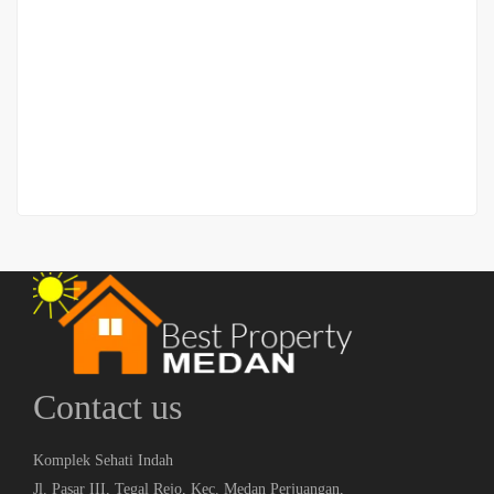
Ruko Hook Jalan H M Yamin simpang Putri Hijau
(Dekat Lapangan Merdeka)
Rp.4,500,000,000
/ Nego
2
3 Br
4 Ba
331 m
Contact us
Komplek Sehati Indah
Jl. Pasar III, Tegal Rejo, Kec. Medan Perjuangan,