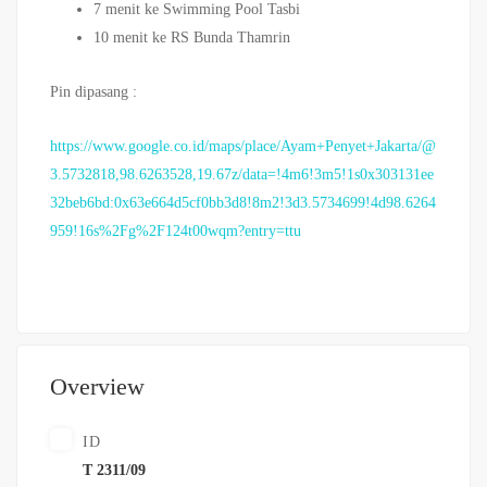
7 menit ke Swimming Pool Tasbi
10 menit ke RS Bunda Thamrin
Pin dipasang :
https://www.google.co.id/maps/place/Ayam+Penyet+Jakarta/@
3.5732818,98.6263528,19.67z/data=!4m6!3m5!1s0x303131ee
32beb6bd:0x63e664d5cf0bb3d8!8m2!3d3.5734699!4d98.6264
959!16s%2Fg%2F124t00wqm?entry=ttu
Overview
ID
T 2311/09