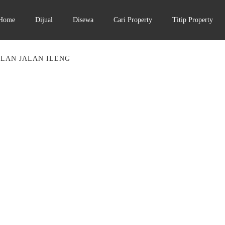
Home
Dijual
Disewa
Cari Property
Titip Property
LAN JALAN ILENG