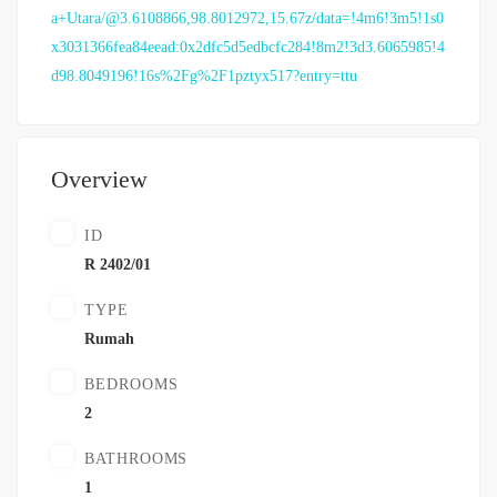
a+Utara/@3.6108866,98.8012972,15.67z/data=!4m6!3m5!1s0
x3031366fea84eead:0x2dfc5d5edbcfc284!8m2!3d3.6065985!4
d98.8049196!16s%2Fg%2F1pztyx517?entry=ttu
Overview
ID
R 2402/01
TYPE
Rumah
BEDROOMS
2
BATHROOMS
1