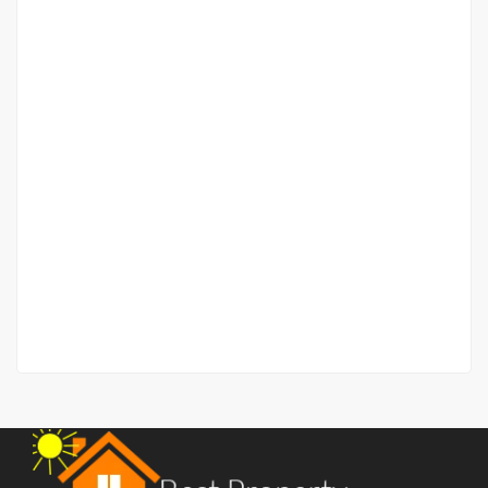
Rumah Petisah dekat Medan Fair Jalan PWS
Jalan PWS
Rp.525,000,000
/ Nego Tipis
2
2 Br
2 Ba
88 m