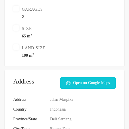
GARAGES
2
SIZE
2
65 m
LAND SIZE
2
190 m
Address
Open on Google Maps
Address
Jalan Muspika
Country
Indonesia
Province/State
Deli Serdang
City/Town
Batang Kuis