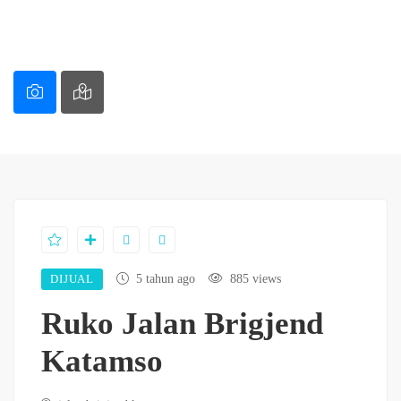
DIJUAL
5 tahun ago
885 views
Ruko Jalan Brigjend
Katamso