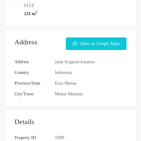
SIZE
2
224 m
Address
Open on Google Maps
Address
jalan brigjend katamso
Country
Indonesia
Province/State
Kota Medan
City/Town
Medan Maimun
Details
Property ID
T809