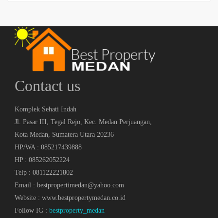
Contact us
Komplek Sehati Indah
Jl. Pasar III, Tegal Rejo, Kec. Medan Perjuangan,
Kota Medan, Sumatera Utara 20236
HP/WA : 085217439888
HP : 085262052224
Telp : 081122221802
Email : bestpropertimedan@yahoo.com
Website : www.bestpropertymedan.co.id
Follow IG :
bestproperty_medan