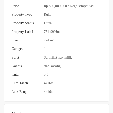
Price
Rp.850,000,000
/ Nego sampai jadi
Property Type
Ruko
Property Status
Dijual
Property Label
751-999Juta
2
Size
224 m
Garages
1
Surat
Sertifikat hak milik
Kondisi
siap kosong
lantai
3,5
Luas Tanah
4x16m
Luas Bangun
4x16m