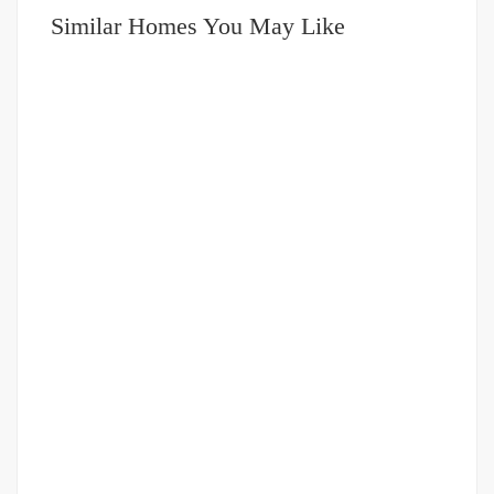
Similar Homes You May Like
DIJUAL
751-999JUTA
Ruko Dijual Rugi Jl Kapten Muslim
Jl Kapten Muslim
Rp.900,000,000
2
2 Br
3 Ba
224 m